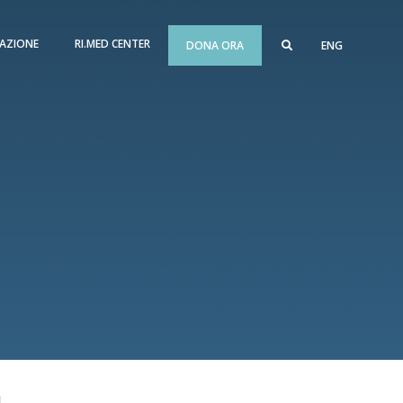
AZIONE
RI.MED CENTER
DONA ORA
ENG