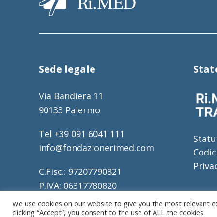
Sede legale
Sta
Via Bandiera 11
90133 Palermo
Tel +39 091 6041 111
Statu
info@fondazionerimed.com
Codic
Priva
C.Fisc.: 97207790821
P.IVA: 06317780820
REA: 317196
We use cookies on our website to give you the most relevant e
clicking “Accept”, you consent to the use of ALL the cookies.