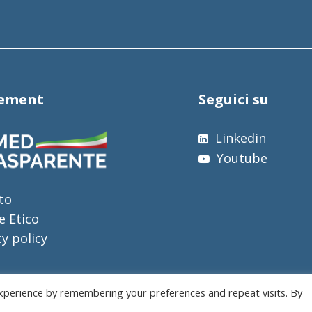
tement
Seguici su
Linkedin
Youtube
to
e Etico
cy policy
xperience by remembering your preferences and repeat visits. By