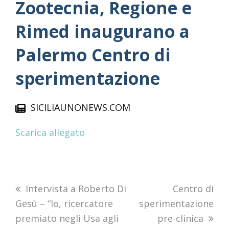
Zootecnia, Regione e
Rimed inaugurano a
Palermo Centro di
sperimentazione
SICILIAUNONEWS.COM
Scarica allegato
previous
Intervista a Roberto Di
next
Centro di
Gesù – “Io, ricercatore
post:
sperimentazione
post:
premiato negli Usa agli
pre-clinica