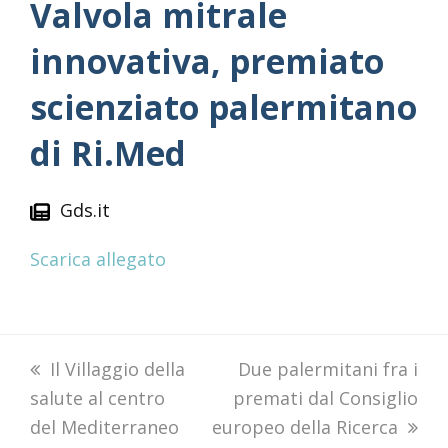
Valvola mitrale
innovativa, premiato
scienziato palermitano
di Ri.Med
Gds.it
Scarica allegato
previous
Il Villaggio della
next
Due palermitani fra i
salute al centro
post:
premati dal Consiglio
post:
del Mediterraneo
europeo della Ricerca