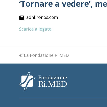
‘Tornare a vedere’, m
adnkronos.com
Scarica allegato
previous
La Fondazione Ri.MED
post: