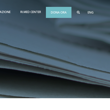
AZIONE
RI.MED CENTER
DONA ORA
ENG