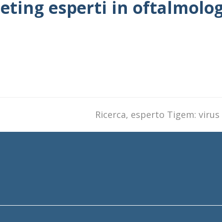
eeting esperti in oftalmolo
next
Ricerca, esperto Tigem: virus 
post: