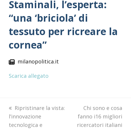
Staminali, l’esperta:
“una ‘briciola’ di
tessuto per ricreare la
cornea”
milanopolitica.it
Scarica allegato
previous
Ripristinare la vista:
next
Chi sono e cosa
l’innovazione
post:
fanno i16 migliori
post:
tecnologica e
ricercatori italiani