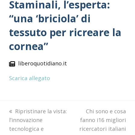
Staminali, l’esperta:
“una ‘briciola’ di
tessuto per ricreare la
cornea”
liberoquotidiano.it
Scarica allegato
previous
Ripristinare la vista:
next
Chi sono e cosa
l’innovazione
post:
fanno i16 migliori
post:
tecnologica e
ricercatori italiani