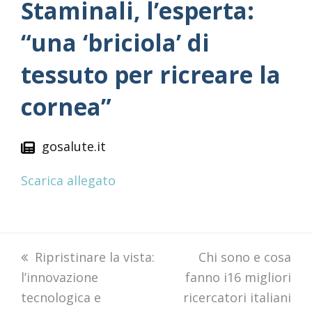
Staminali, l’esperta:
“una ‘briciola’ di
tessuto per ricreare la
cornea”
gosalute.it
Scarica allegato
previous
Ripristinare la vista:
next
Chi sono e cosa
l’innovazione
post:
fanno i16 migliori
post:
tecnologica e
ricercatori italiani