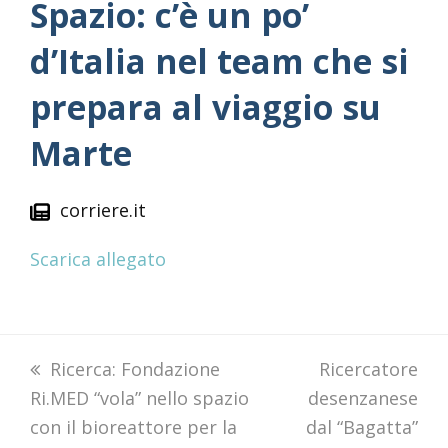
Spazio: c’è un po’
d’Italia nel team che si
prepara al viaggio su
Marte
corriere.it
Scarica allegato
previous
Ricerca: Fondazione
next
Ricercatore
Ri.MED “vola” nello spazio
post:
desenzanese
post:
con il bioreattore per la
dal “Bagatta”