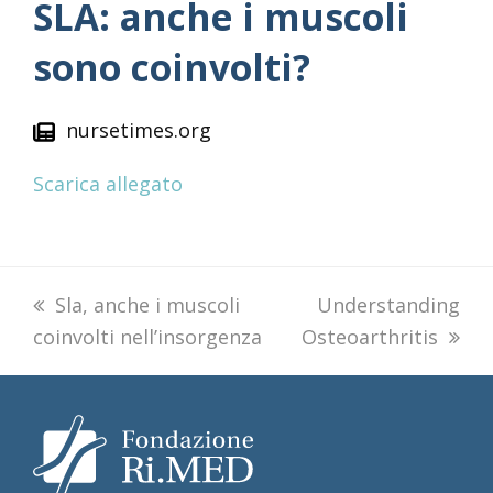
SLA: anche i muscoli
sono coinvolti?
nursetimes.org
Scarica allegato
previous
Sla, anche i muscoli
next
Understanding
coinvolti nell’insorgenza
post:
Osteoarthritis
post: