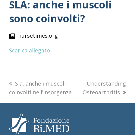
SLA: anche i muscoli
sono coinvolti?
nursetimes.org
Scarica allegato
previous
Sla, anche i muscoli
next
Understanding
coinvolti nell’insorgenza
post:
Osteoarthritis
post: