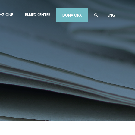
AZIONE
RI.MED CENTER
DONA ORA
ENG