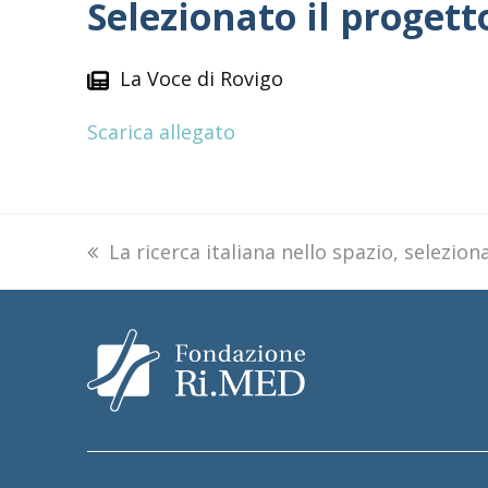
Selezionato il progett
La Voce di Rovigo
Scarica allegato
previous
La ricerca italiana nello spazio, selezion
post: