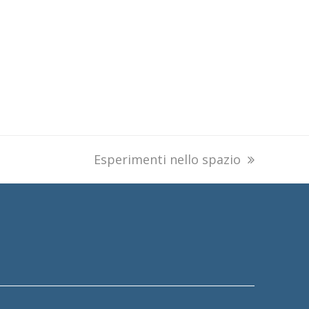
next
Esperimenti nello spazio
post: