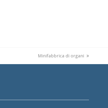
next
Minifabbrica di organi
post: