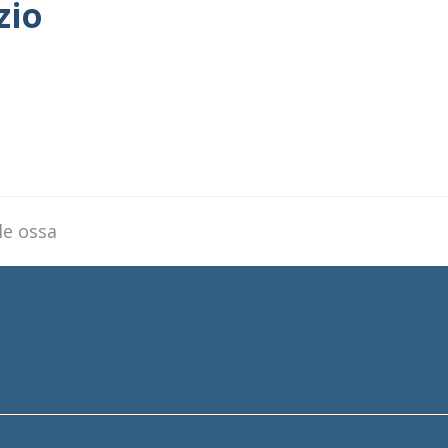
zio
le ossa