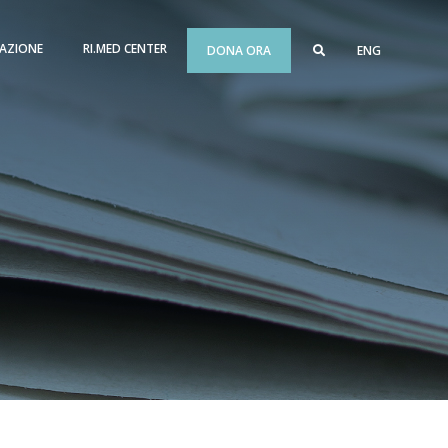
AZIONE
RI.MED CENTER
DONA ORA
ENG