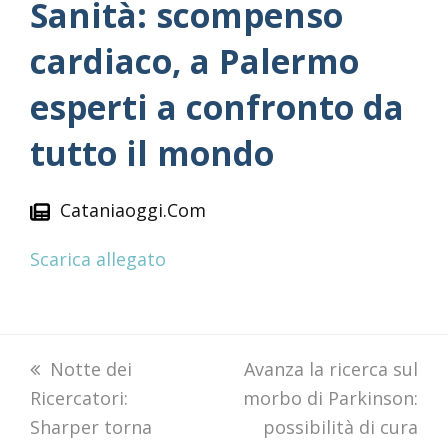
Sanità: scompenso
cardiaco, a Palermo
esperti a confronto da
tutto il mondo
Cataniaoggi.Com
Scarica allegato
previous
Notte dei
next
Avanza la ricerca sul
Ricercatori:
post:
morbo di Parkinson:
post:
Sharper torna
possibilità di cura