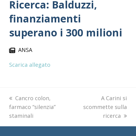
Ricerca: Balduzzi,
finanziamenti
superano i 300 milioni
ANSA
Scarica allegato
previous
Cancro colon,
next
A Carini si
farmaco “silenzia”
post:
scommette sulla
post:
staminali
ricerca