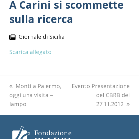
A Carini si scommette
sulla ricerca
Giornale di Sicilia
Scarica allegato
previous
Monti a Palermo,
next
Evento Presentazione
oggi una visita –
post:
post:
del CBRB del
lampo
27.11.2012