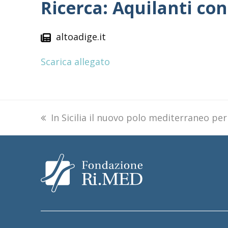
Ricerca: Aquilanti c
altoadige.it
Scarica allegato
previous
In Sicilia il nuovo polo mediterraneo per
post: