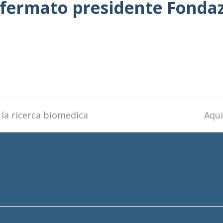
onfermato presidente Fonda
 la ricerca biomedica
next
Aqui
post