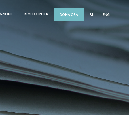
AZIONE
RI.MED CENTER
DONA ORA
ENG