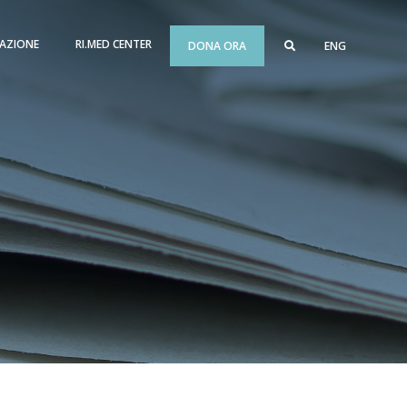
AZIONE
RI.MED CENTER
DONA ORA
ENG