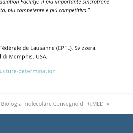
iation Facility), il più importante sincrotrone
ta, più competente e più competitiva.
”
 Fédérale de Lausanne (EPFL), Svizzera.
al di Memphis, USA.
ructure-determination
next
Biologia molecolare Convegno di Ri.MED
post: