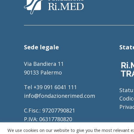
Sede legale
Sta
Via Bandiera 11
90133 Palermo
Tel +39 091 6041 111
Statu
info@fondazionerimed.com
Codic
Priva
C.Fisc.: 97207790821
P.IVA: 06317780820
REA: 317196
We use cookies on our website to give you the most relevant e