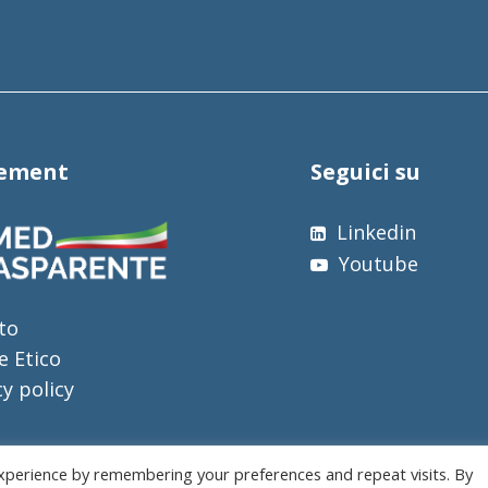
tement
Seguici su
Linkedin
Youtube
to
e Etico
cy policy
xperience by remembering your preferences and repeat visits. By