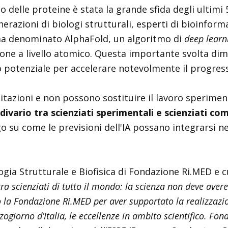
elle proteine è stata la grande sfida degli ultimi 5
nerazioni di biologi strutturali, esperti di bioinformat
a denominato AlphaFold, un algoritmo di
deep learn
one a livello atomico. Questa importante svolta dimos
uo potenziale per accelerare notevolmente il progress
mitazioni e non possono sostituire il lavoro sperimen
 divario tra scienziati sperimentali e scienziati co
ogo su come le previsioni dell'IA possano integrarsi 
gia Strutturale e Biofisica di Fondazione Ri.MED e cur
ra scienziati di tutto il mondo: la scienza non deve avere
io la Fondazione Ri.MED per aver supportato la realizzaz
zogiorno d’Italia, le eccellenze in ambito scientifico. Fo