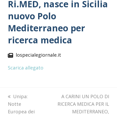
Ri.MED, nasce in Sicilia
nuovo Polo
Mediterraneo per
ricerca medica
lospecialegiornale.it
Scarica allegato
previous
Unipa:
next
A CARINI UN POLO DI
Notte
post:
RICERCA MEDICA PER IL
post:
Europea dei
MEDITERRANEO,