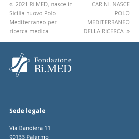
previous
2021 Ri.MED, nasce in
next
CARINI. NASCE
Sicilia nuovo Polo
post:
post:
POLO
Mediterraneo per
MEDITERRANEO
ricerca medica
DELLA RICERCA
Sede legale
Via Bandiera 11
90133 Palermo