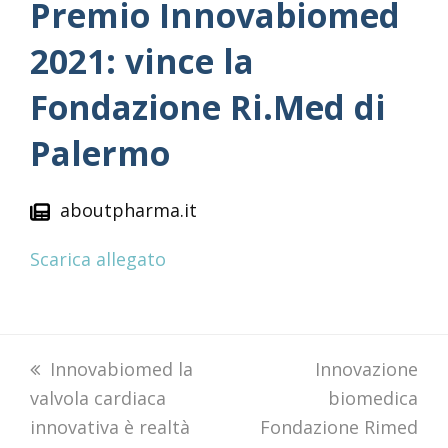
Premio Innovabiomed
2021: vince la
Fondazione Ri.Med di
Palermo
aboutpharma.it
Scarica allegato
previous
Innovabiomed la
next
Innovazione
valvola cardiaca
post:
post:
biomedica
innovativa è realtà
Fondazione Rimed