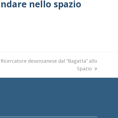
andare nello spazio
next
Ricercatore desenzanese dal “Bagatta” allo
post:
Spazio