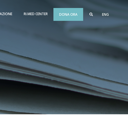
AZIONE
RI.MED CENTER
DONA ORA
ENG