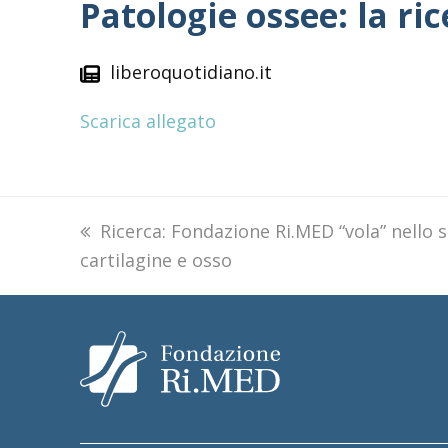
Patologie ossee: la ri
liberoquotidiano.it
Scarica allegato
previous
Ricerca: Fondazione Ri.MED “vola” nello s
cartilagine e osso
post: