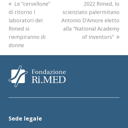
previous
Le “cervellone”
next
2022 Rimed, lo
di ritorno I
post:
scienziato palermitano
post:
laboratori del
Antonio D’Amore eletto
Rimed si
alla “National Academy
riempiranno di
of Inventors”
donne
Sede legale