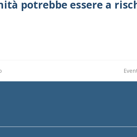
nità potrebbe essere a risc
o
next
Even
post: