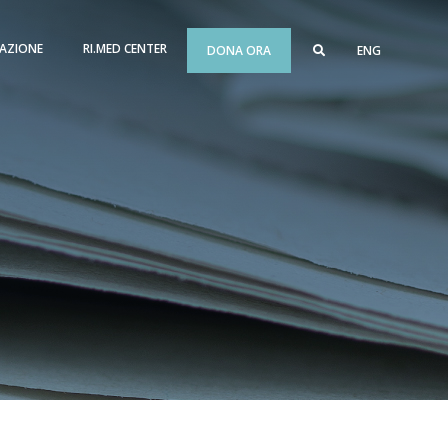
AZIONE
RI.MED CENTER
DONA ORA
ENG