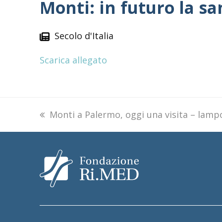
Monti: in futuro la sa
Secolo d'Italia
Scarica allegato
previous
Monti a Palermo, oggi una visita – lamp
post: