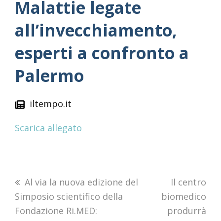
Malattie legate
all’invecchiamento,
esperti a confronto a
Palermo
iltempo.it
Scarica allegato
previous
Al via la nuova edizione del
next
Il centro
Simposio scientifico della
post:
biomedico
post:
Fondazione Ri.MED:
produrrà