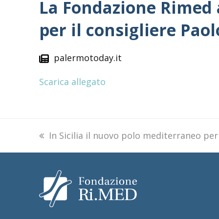
La Fondazione Rimed a
per il consigliere Pao
palermotoday.it
Scarica allegato
previous
In Sicilia il nuovo polo mediterraneo per
post: