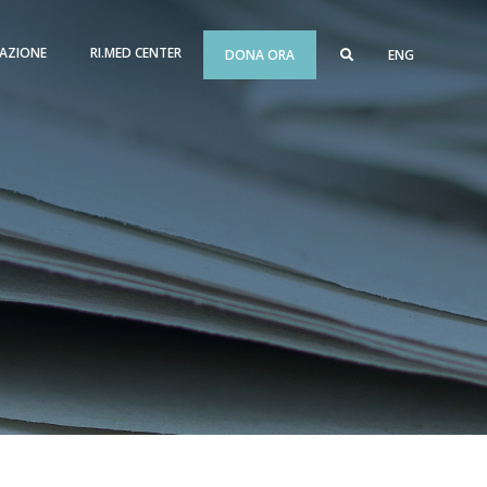
AZIONE
RI.MED CENTER
DONA ORA
ENG