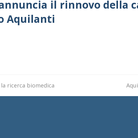
nnuncia il rinnovo della c
lo Aquilanti
 la ricerca biomedica
next
Aqui
post