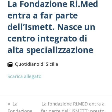
La Fondazione Ri.Med
entra a far parte
dell’Ismett. Nasce un
centro integrato di
alta specializzazione
Quotidiano di Sicilia
Scarica allegato
previous
La
next
La fondazione Ri.MED entra a
Fondazione
post:
far parte dell’ ISMETT: presto
post: