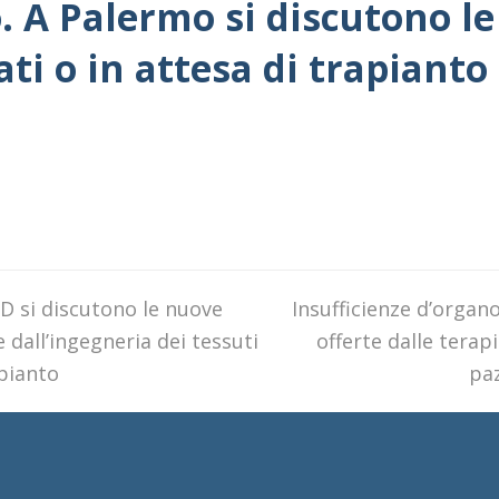
o. A Palermo si discutono l
ati o in attesa di trapianto
ED si discutono le nuove
next
Insufficienze d’organ
e dall’ingegneria dei tessuti
post:
offerte dalle terapi
apianto
paz