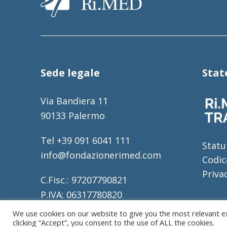
Sede legale
Sta
Via Bandiera 11
90133 Palermo
Tel +39 091 6041 111
Statu
info@fondazionerimed.com
Codic
Priva
C.Fisc.: 97207790821
P.IVA: 06317780820
REA: 317196
We use cookies on our website to give you the most relevant e
clicking “Accept”, you consent to the use of ALL the cookies.