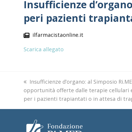
Insufficienze d’organ
peri pazienti trapiant
ilfarmacistaonline.it
Scarica allegato
previous
Insufficienze d’organo: al Simposio Ri.M
opportunità offerte dalle terapie cellulari 
post:
per i pazienti trapiantati o in attesa di tr