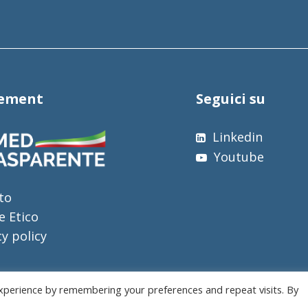
tement
Seguici su
Linkedin
Youtube
to
e Etico
cy policy
xperience by remembering your preferences and repeat visits. By