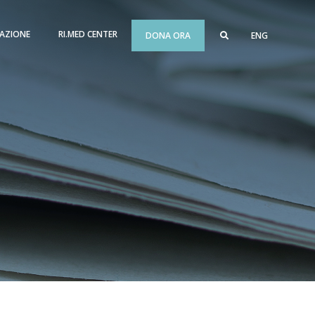
AZIONE
RI.MED CENTER
DONA ORA
ENG