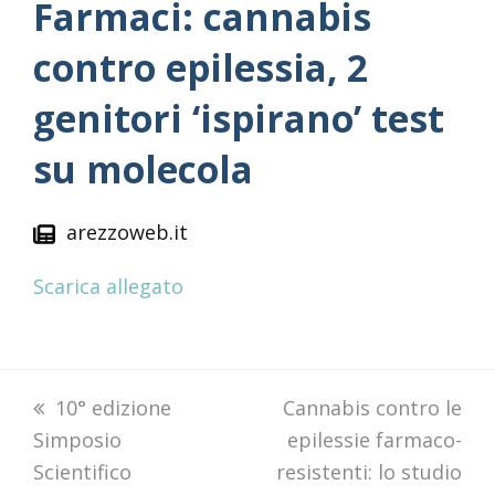
Farmaci: cannabis
contro epilessia, 2
genitori ‘ispirano’ test
su molecola
arezzoweb.it
Scarica allegato
previous
10° edizione
next
Cannabis contro le
Simposio
post:
post:
epilessie farmaco-
Scientifico
resistenti: lo studio