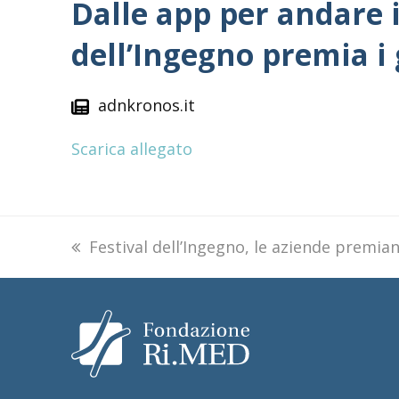
Dalle app per andare in
dell’Ingegno premia i
adnkronos.it
Scarica allegato
previous
Festival dell’Ingegno, le aziende premian
post: