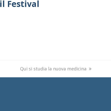
l Festival
next
Qui si studia la nuova medicina
post: