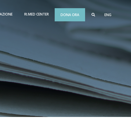
AZIONE
RI.MED CENTER
DONA ORA
ENG