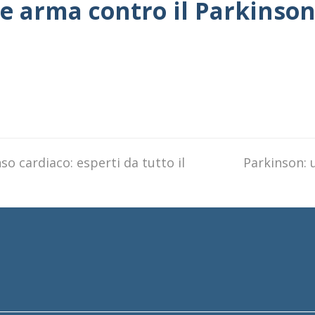
e arma contro il Parkinso
o cardiaco: esperti da tutto il
next
Parkinson: 
post: