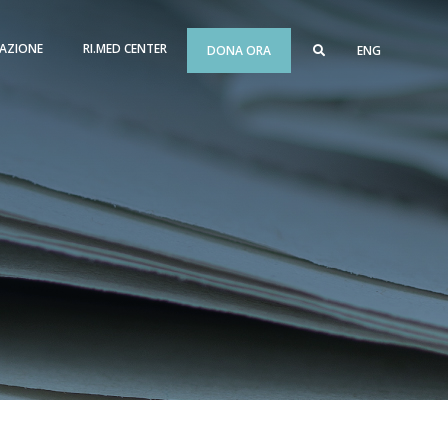
AZIONE
RI.MED CENTER
DONA ORA
ENG