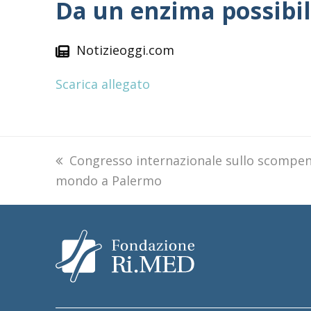
Da un enzima possibil
Notizieoggi.com
Scarica allegato
previous
Congresso internazionale sullo scompens
mondo a Palermo
post: