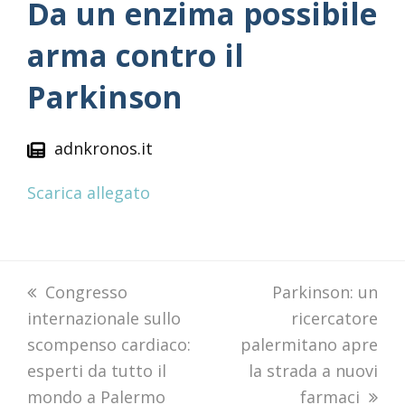
Da un enzima possibile
arma contro il
Parkinson
adnkronos.it
Scarica allegato
previous
Congresso
next
Parkinson: un
internazionale sullo
post:
post:
ricercatore
scompenso cardiaco:
palermitano apre
esperti da tutto il
la strada a nuovi
mondo a Palermo
farmaci