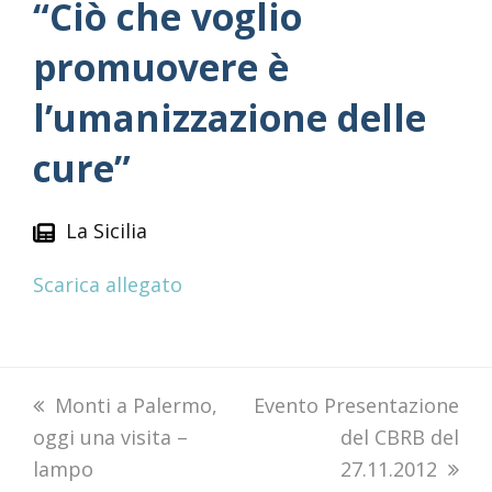
“Ciò che voglio
promuovere è
l’umanizzazione delle
cure”
La Sicilia
Scarica allegato
previous
Monti a Palermo,
next
Evento Presentazione
oggi una visita –
post:
post:
del CBRB del
lampo
27.11.2012