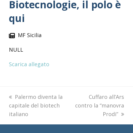
Biotecnologie, il polo è
qui
MF Sicilia
NULL
Scarica allegato
previous
Palermo diventa la
next
Cuffaro all’Ars
capitale del biotech
post:
contro la “manovra
post:
italiano
Prodi”