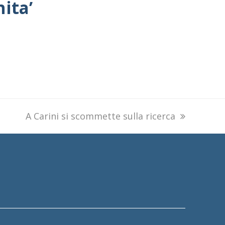
ita’
next
A Carini si scommette sulla ricerca
post: