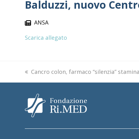
Balduzzi, nuovo Cent
ANSA
Scarica allegato
previous
Cancro colon, farmaco “silenzia” stamina
post: