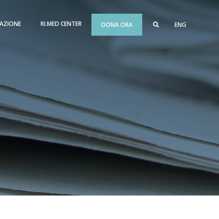
AZIONE
RI.MED CENTER
DONA ORA
ENG