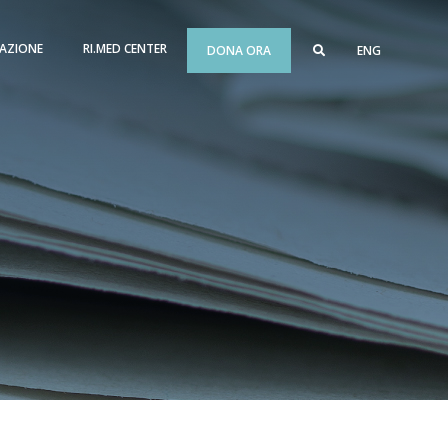
AZIONE
RI.MED CENTER
DONA ORA
ENG