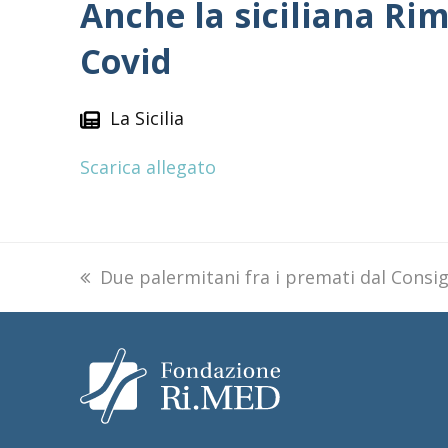
Anche la siciliana Rim
Covid
La Sicilia
Scarica allegato
previous
Due palermitani fra i premati dal Consig
post: