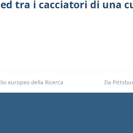
ed tra i cacciatori di una c
lio europeo della Ricerca
next
Da Pittsbu
post: