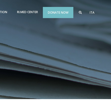
TION
RI.MED CENTER
DONATE NOW
ITA