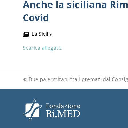
Anche la siciliana Rim
Covid
La Sicilia
Scarica allegato
previous
Due palermitani fra i premati dal Consig
post: