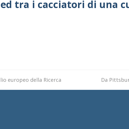
ed tra i cacciatori di una c
lio europeo della Ricerca
next
Da Pittsbu
post: