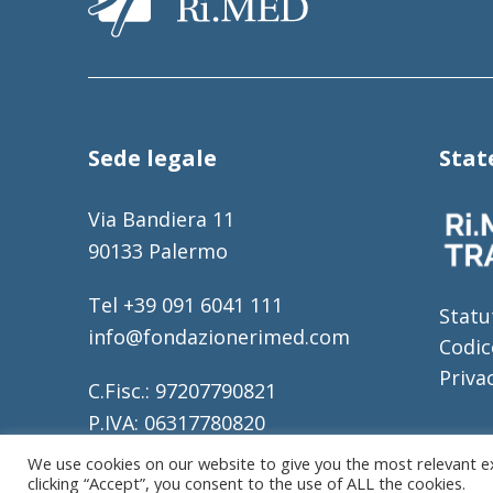
Sede legale
Sta
Via Bandiera 11
90133 Palermo
Tel +39 091 6041 111
Statu
info@fondazionerimed.com
Codic
Priva
C.Fisc.: 97207790821
P.IVA: 06317780820
REA: 317196
We use cookies on our website to give you the most relevant e
clicking “Accept”, you consent to the use of ALL the cookies.