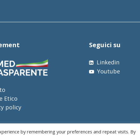
tement
Seguici su
Linkedin
Youtube
to
e Etico
cy policy
xperience by remembering your preferences and repeat visits. By