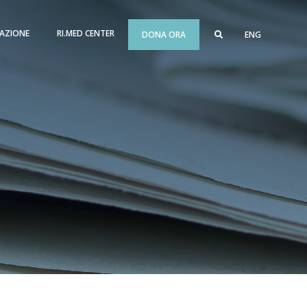
AZIONE
RI.MED CENTER
DONA ORA
ENG