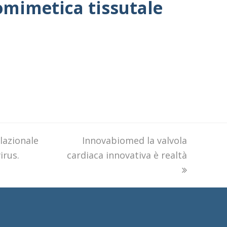
omimetica tissutale
lazionale
next
Innovabiomed la valvola
irus.
cardiaca innovativa è realtà
post: