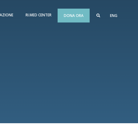
AZIONE
RI.MED CENTER
DONA ORA
ENG