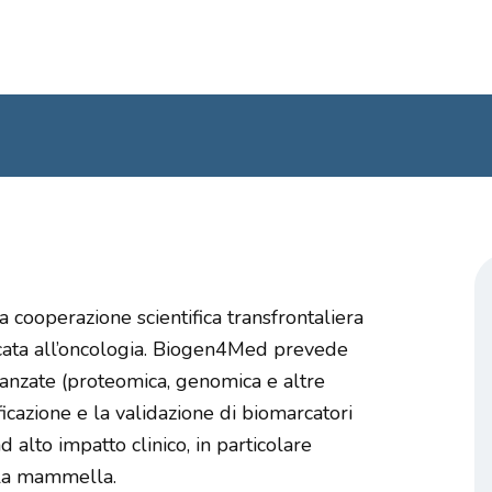
RICERCA
GRANTS
TECH TRANSFER
OPPORTUNITÀ
C
la cooperazione scientifica transfrontaliera
cata all’oncologia. Biogen4Med prevede
anzate (proteomica, genomica e altre
ficazione e la validazione di biomarcatori
 alto impatto clinico, in particolare
lla mammella.