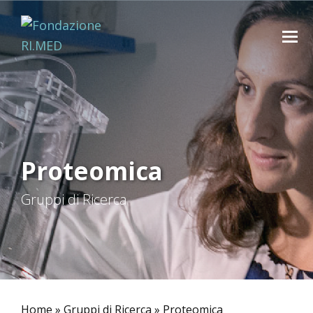
Proteomica
Gruppi di Ricerca
Home
»
Gruppi di Ricerca
»
Proteomica