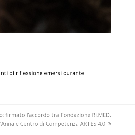
nti di riflessione emersi durante
o: firmato l’accordo tra Fondazione Ri.MED,
nt’Anna e Centro di Competenza ARTES 4.0