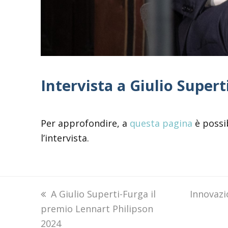
Intervista a Giulio Super
Per approfondire, a
questa pagina
è possib
l’intervista.
previous
A Giulio Superti-Furga il
next
Innovazi
premio Lennart Philipson
post:
post:
2024