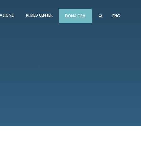
AZIONE
RI.MED CENTER
DONA ORA
ENG