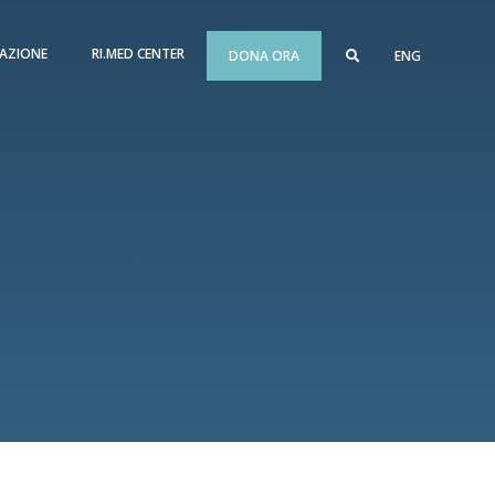
AZIONE
RI.MED CENTER
DONA ORA
ENG