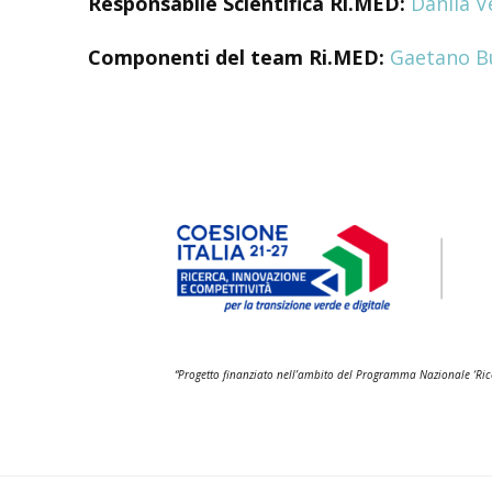
Responsabile Scientifica Ri.MED:
Danila V
Componenti del team Ri.MED:
Gaetano Bu
“Progetto finanziato nell’ambito del Programma Nazionale ‘Rice