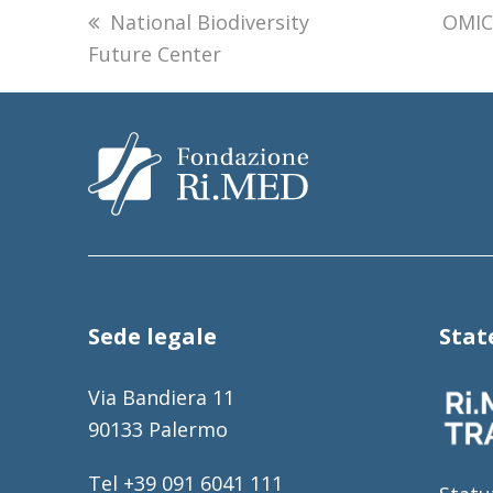
previous
National Biodiversity
next
OMICA
Future Center
post:
post:
Sede legale
Sta
Via Bandiera 11
90133 Palermo
Tel +39 091 6041 111