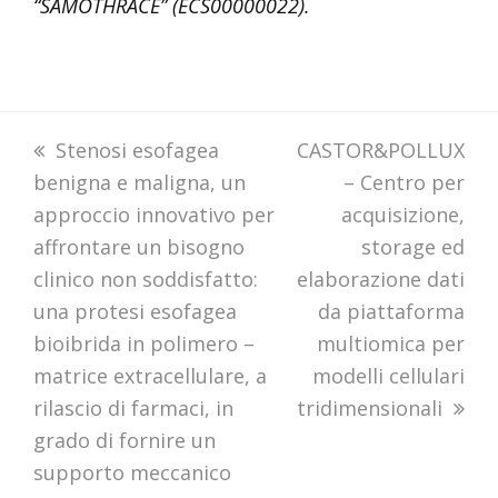
“SAMOTHRACE” (ECS00000022).
previous
Stenosi esofagea
next
CASTOR&POLLUX
benigna e maligna, un
post:
post:
– Centro per
approccio innovativo per
acquisizione,
affrontare un bisogno
storage ed
clinico non soddisfatto:
elaborazione dati
una protesi esofagea
da piattaforma
bioibrida in polimero –
multiomica per
matrice extracellulare, a
modelli cellulari
rilascio di farmaci, in
tridimensionali
grado di fornire un
supporto meccanico