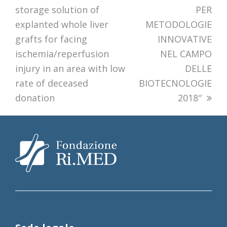
storage solution of
PER
explanted whole liver
METODOLOGIE
grafts for facing
INNOVATIVE
ischemia/reperfusion
NEL CAMPO
injury in an area with low
DELLE
rate of deceased
BIOTECNOLOGIE
donation
2018″