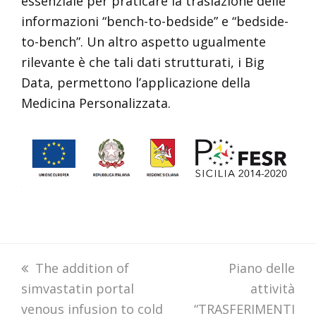
essenziale per praticare la traslazione delle
informazioni “bench-to-bedside” e “bedside-
to-bench”. Un altro aspetto ugualmente
rilevante è che tali dati strutturati, i Big
Data, permettono l’applicazione della
Medicina Personalizzata.
previous
The addition of
next
Piano delle
simvastatin portal
post:
post:
attività
venous infusion to cold
“TRASFERIMENTI