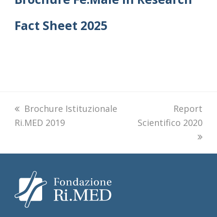
Fact Sheet 2025
previous
Brochure Istituzionale
next
Report
Ri.MED 2019
post:
Scientifico 2020
post: