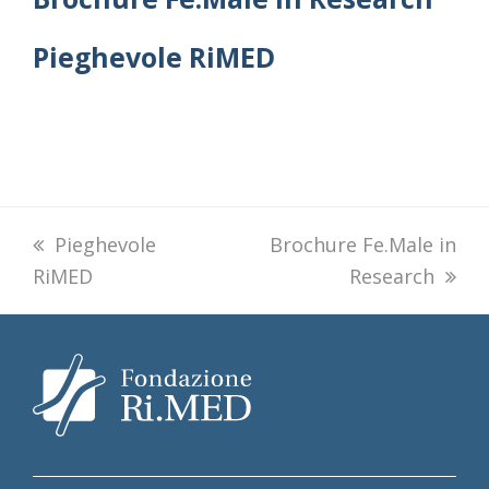
Pieghevole RiMED
previous
Pieghevole
next
Brochure Fe.Male in
RiMED
post:
post:
Research