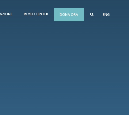
AZIONE
RI.MED CENTER
DONA ORA
ENG