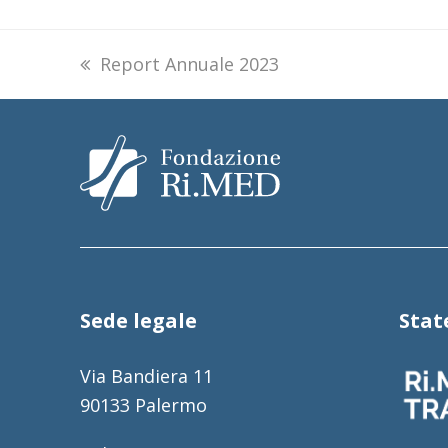
previous
Report Annuale 2023
post:
Sede legale
Sta
Via Bandiera 11
90133 Palermo