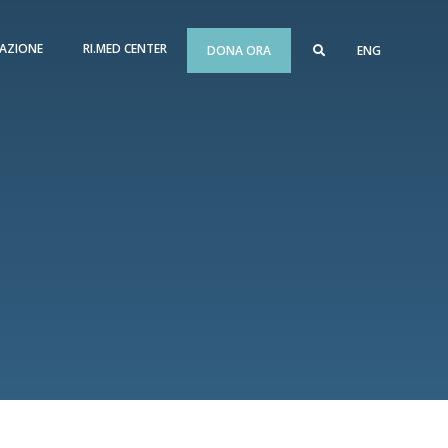
AZIONE
RI.MED CENTER
DONA ORA
ENG