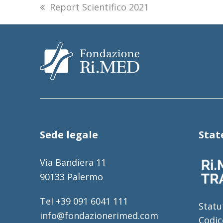
previous
Report Scientifico 2021
post:
Sede legale
Sta
Via Bandiera 11
90133 Palermo
Tel +39 091 6041 111
Statu
info@fondazionerimed.com
Codic