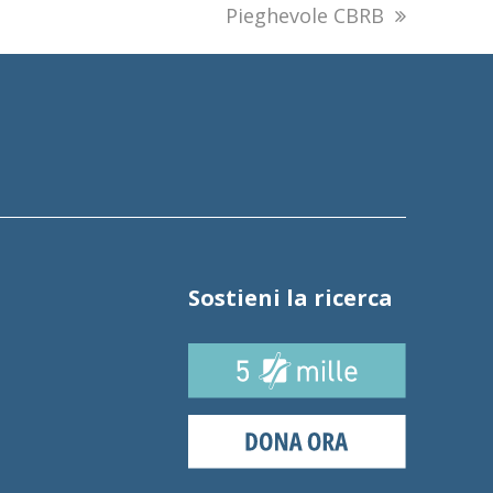
next
Pieghevole CBRB
post:
Sostieni la ricerca