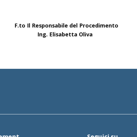
le del Procedimento
etta Oliva
tement
Seguici su