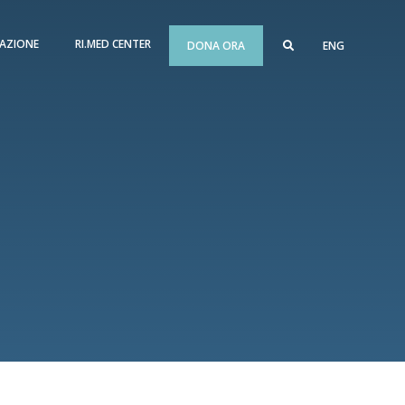
AZIONE
RI.MED CENTER
DONA ORA
ENG