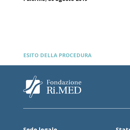
F.to Il Responsabi
Ing. Elisab
ESITO DELLA PROCEDURA
Sede legale
Sta