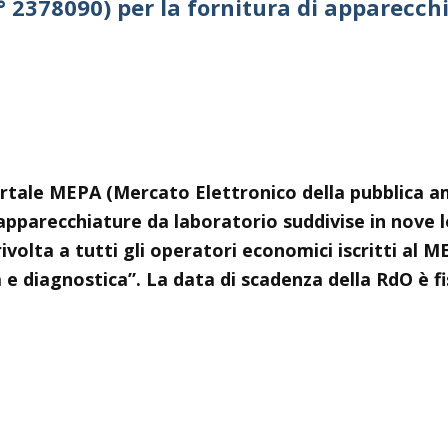
° 2378090) per la fornitura di apparecch
ortale MEPA (Mercato Elettronico della pubblica am
 apparecchiature da laboratorio suddivise in nove 
ivolta a tutti gli operatori economici iscritti al M
ca e diagnostica”. La data di scadenza della RdO è 
019