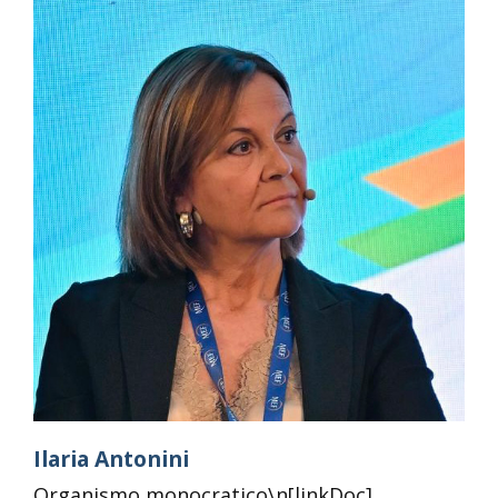
Ilaria Antonini
Organismo monocratico\n[linkDoc]